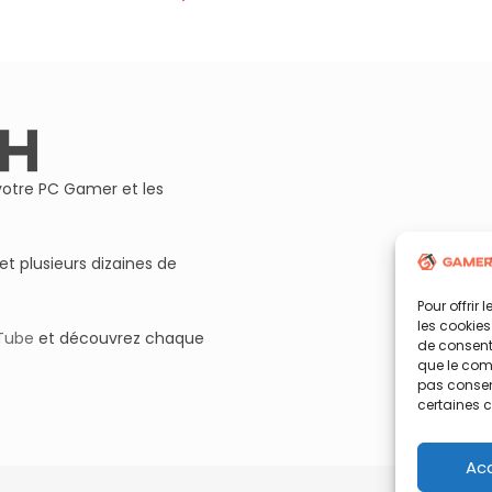
otre PC Gamer et les
et plusieurs dizaines de
Pour offrir
les cookies
Tube
et découvrez chaque
de consenti
que le comp
pas consent
certaines c
Ac