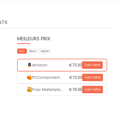
ATX
MEILLEURS PRIX
Noir
Blanc
Digital
Amazon
€73.20
Voir l’offre
PCComponentes
€73.20
Voir l’offre
Fnac Marketplace
€76.05
Voir l’offre