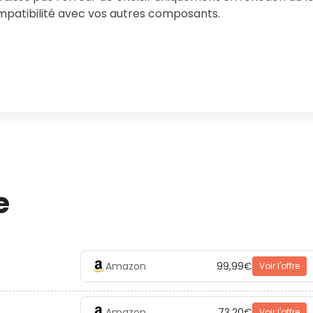
patibilité avec vos autres composants.
e
Amazon
99,99€
Voir l'offre
Amazon
73,20€
Voir l'offre