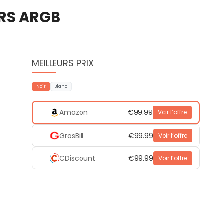
 RS ARGB
MEILLEURS PRIX
Noir
Blanc
Amazon
€99.99
Voir l’offre
GrosBill
€99.99
Voir l’offre
CDiscount
€99.99
Voir l’offre