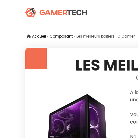
Accueil
»
Composant
»
Les meilleurs boitiers PC Gamer
LES MEI
A l
une
Vou
com
Ne 