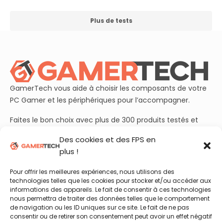
Plus de tests
GamerTech vous aide à choisir les composants de votre
PC Gamer et les périphériques pour l’accompagner.
Faites le bon choix avec plus de 300 produits testés et
plusieurs dizaines de guides d’achats à jour.
Des cookies et des FPS en
plus !
Rejoignez aussi nos plus de 50 000 abonnés sur
YouTube
et découvrez chaque semaine nos essais et benchmarks
Pour offrir les meilleures expériences, nous utilisons des
en vidéo !
technologies telles que les cookies pour stocker et/ou accéder aux
informations des appareils. Le fait de consentir à ces technologies
nous permettra de traiter des données telles que le comportement
de navigation ou les ID uniques sur ce site. Le fait de ne pas
Retrouvez nous sur :
consentir ou de retirer son consentement peut avoir un effet négatif