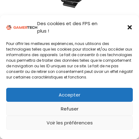
Des cookies et des FPS en
Voir l'offre
plus !
Pour offrir les meilleures expériences, nous utilisons des
DERNIERS ESSAIS
technologies telles que les cookies pour stocker et/ou accéder aux
informations des appareils. Le fait de consentir à ces technologies
nous permettra de traiter des données telles que le comportement
de navigation ou les ID uniques sur ce site. Le fait de ne pas
Elgato Facecam 4K
consentir ou de retirer son consentement peut avoir un effet négatif
sur certaines caractéristiques et fonctions.
Razer Kiyo V2
Accepter
Elgato Stream Deck +
Refuser
Voir les préférences
Elgato Key Light Neo