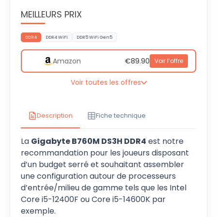
MEILLEURS PRIX
DDR4
DDR4 WiFi
DDR5 WiFi Gen5
Amazon
€89.90
Voir l’offre
Voir toutes les offres
Description
Fiche technique
La
Gigabyte B760M DS3H DDR4
est notre
recommandation pour les joueurs disposant
d’un budget serré et souhaitant assembler
une configuration autour de processeurs
d’entrée/milieu de gamme tels que les Intel
Core i5-12400F ou Core i5-14600K par
exemple.