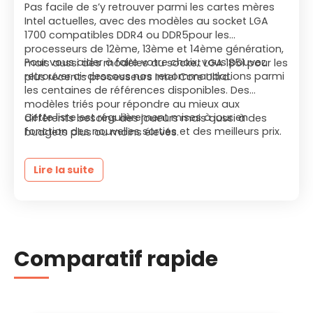
Pas facile de s’y retrouver parmi les cartes mères
Intel actuelles, avec des modèles au socket LGA
1700 compatibles DDR4 ou DDR5pour les
processeurs de 12ème, 13ème et 14ème génération,
Pour vous aider à faire votre choix, vous pouvez
mais aussi des modèles au socket LGA 1851 pour les
retrouver ci-dessous nos recommandations parmi
plus récents processeurs Intel Core Ultra.
les centaines de références disponibles. Des
modèles triés pour répondre au mieux aux
Cette liste est régulièrement mises à jour en
différents besoins des joueurs mais aussi à des
fonction des nouvelles sorties et des meilleurs prix.
budgets plus ou moins élevés.
Lire la suite
Comparatif rapide