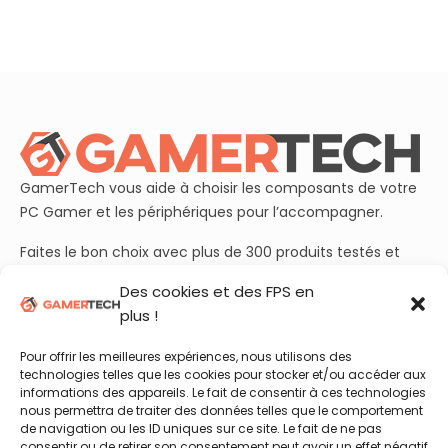
GamerTech vous aide à choisir les composants de votre
PC Gamer et les périphériques pour l’accompagner.
Faites le bon choix avec plus de 300 produits testés et
plusieurs dizaines de guides d’achats à jour.
Des cookies et des FPS en
plus !
Rejoignez aussi nos plus de 50 000 abonnés sur
YouTube
et découvrez chaque semaine nos essais et benchmarks
Pour offrir les meilleures expériences, nous utilisons des
en vidéo !
technologies telles que les cookies pour stocker et/ou accéder aux
informations des appareils. Le fait de consentir à ces technologies
nous permettra de traiter des données telles que le comportement
de navigation ou les ID uniques sur ce site. Le fait de ne pas
Retrouvez nous sur :
consentir ou de retirer son consentement peut avoir un effet négatif