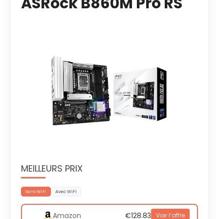
ASRock B860M Pro RS
MEILLEURS PRIX
Sans WiFi
Avec WiFi
Amazon
€128.83
Voir l’offre