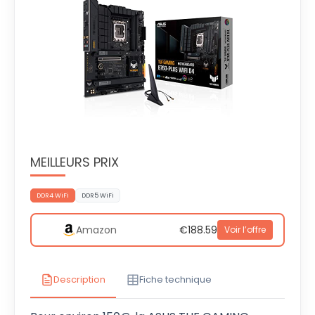
MEILLEURS PRIX
DDR4 WiFi
DDR5 WiFi
Amazon
€188.59
Voir l’offre
Description
Fiche technique