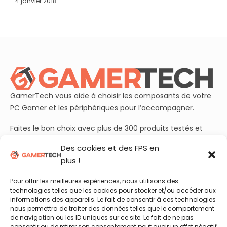
4 janvier 2018
GamerTech vous aide à choisir les composants de votre
PC Gamer et les périphériques pour l’accompagner.
Faites le bon choix avec plus de 300 produits testés et
plusieurs dizaines de guides d’achats à jour.
Des cookies et des FPS en
plus !
Rejoignez aussi nos plus de 50 000 abonnés sur
YouTube
et découvrez chaque semaine nos essais et benchmarks
Pour offrir les meilleures expériences, nous utilisons des
en vidéo !
technologies telles que les cookies pour stocker et/ou accéder aux
informations des appareils. Le fait de consentir à ces technologies
nous permettra de traiter des données telles que le comportement
de navigation ou les ID uniques sur ce site. Le fait de ne pas
Retrouvez nous sur :
consentir ou de retirer son consentement peut avoir un effet négatif