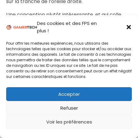
sur la tranche de l’oreille droite.
Une conception plutôt intéressante, et qui colle
encore une fois parfaitement au côté polyvalent du
Des cookies et des FPS en
casque d’ASUS. Ici, pas besoin de se farcir un gros
plus !
micro pour échanger avec d’autres joueurs ou tout
Pour offrir les meilleures expériences, nous utilisons des
simplement utiliser le casque à la manière d’un kit
technologies telles que les cookies pour stocker et/ou accéder aux
mains libres lorsqu’il est connecté à son
informations des appareils. Le fait de consentir à ces technologies
smartphone.
nous permettra de traiter des données telles que le comportement
de navigation ou les ID uniques sur ce site. Le fait de ne pas
consentir ou de retirer son consentement peut avoir un effet négatif
sur certaines caractéristiques et fonctions.
Accepter
Refuser
Voir les préférences