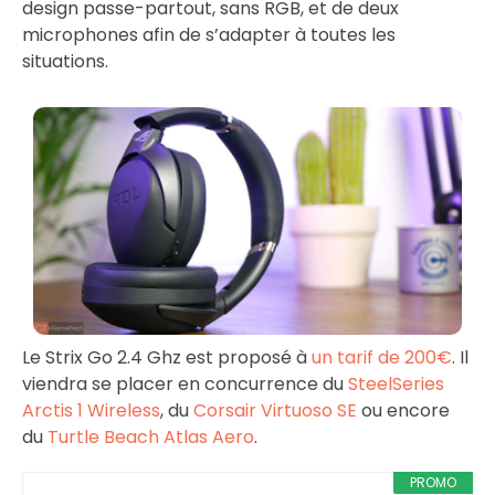
design passe-partout, sans RGB, et de deux
microphones afin de s’adapter à toutes les
situations.
Le Strix Go 2.4 Ghz est proposé à
un tarif de 200€
. Il
viendra se placer en concurrence du
SteelSeries
Arctis 1 Wireless
, du
Corsair Virtuoso SE
ou encore
du
Turtle Beach Atlas Aero
.
PROMO