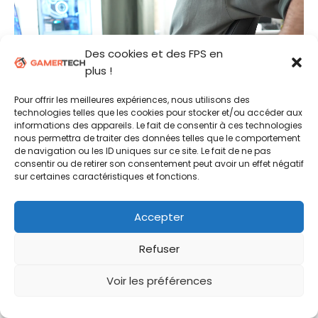
Des cookies et des FPS en
plus !
Pour offrir les meilleures expériences, nous utilisons des
technologies telles que les cookies pour stocker et/ou accéder aux
informations des appareils. Le fait de consentir à ces technologies
nous permettra de traiter des données telles que le comportement
de navigation ou les ID uniques sur ce site. Le fait de ne pas
Les accoudoirs peuvent aussi être ajustés en
consentir ou de retirer son consentement peut avoir un effet négatif
sur certaines caractéristiques et fonctions.
profondeur et légèrement pivoter vers la droite ou
la gauche. A la différence du réglage en hauteur,
notez que ces ajustements ne sont pas verrouillés
Accepter
par des commandes.
Refuser
Pour un modèle qui se veut ergonomique, on aurait
aimé des réglages peut-être un peu plus complets
Voir les préférences
pour les accoudoirs de ce Secretlab ATLAS.
Certains utilisateurs pourront regretter l’absence