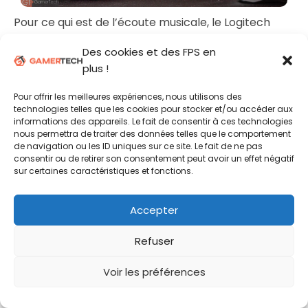
Pour ce qui est de l’écoute musicale, le Logitech
G533 offre des performances également très
Des cookies et des FPS en
correctes, même s’il n’est évidemment pas
plus !
forcément pensé pour cette utilisation à la base.
Selon les titres, on basculera entre stéréo ou
Pour offrir les meilleures expériences, nous utilisons des
surround virtuel, et comme expliqué un peu plus
technologies telles que les cookies pour stocker et/ou accéder aux
haut les utilisateurs auront tout le loisir de jouer un
informations des appareils. Le fait de consentir à ces technologies
nous permettra de traiter des données telles que le comportement
peu avec la personnalisation de l’égaliseur afin
de navigation ou les ID uniques sur ce site. Le fait de ne pas
d’obtenir un résultat qui leur convient parfaitement.
consentir ou de retirer son consentement peut avoir un effet négatif
sur certaines caractéristiques et fonctions.
Terminons enfin avec le microphone, qui là-encore
offre des résultats plus que convaincants. La
Accepter
capsule est légèrement revue par rapport à celle
du Logitech G933, avec notamment l’ajout d’une
Refuser
petite bonnette permettant de diminuer les
soufflantes. Les
B
et les
P
sont aussi moins explosifs
Voir les préférences
et la captation n’en est qu’améliorée. On apprécie
également les différentes options permettant