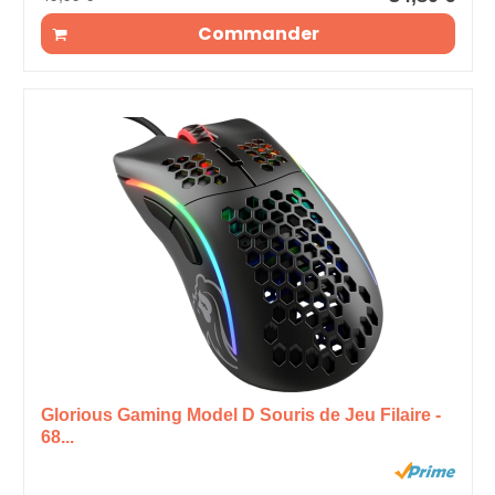
Commander
Glorious Gaming Model D Souris de Jeu Filaire -
68...