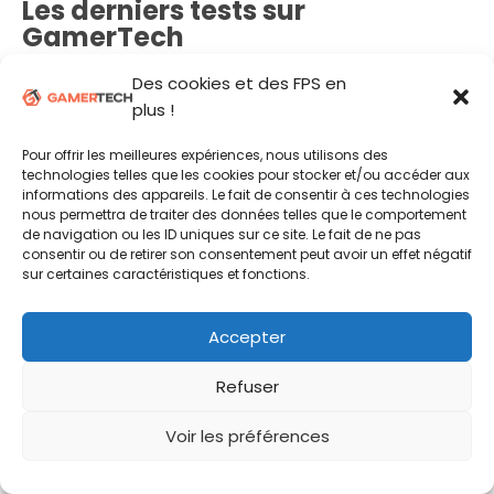
Les derniers tests sur
GamerTech
Des cookies et des FPS en
GameSir T7 Pro Sugar Whirl
plus !
Manette Gamer
4/5
Pour offrir les meilleures expériences, nous utilisons des
Corsair Clipper Pro Mini 60
technologies telles que les cookies pour stocker et/ou accéder aux
Clavier Gamer
4/5
informations des appareils. Le fait de consentir à ces technologies
nous permettra de traiter des données telles que le comportement
Logitech G316 X 98
de navigation ou les ID uniques sur ce site. Le fait de ne pas
consentir ou de retirer son consentement peut avoir un effet négatif
Clavier Gamer
2.5/5
sur certaines caractéristiques et fonctions.
GameSir Cyclone 2
Accepter
Manette Gamer
4/5
Logitech G305 X Superlight
Refuser
Souris Gamer
3/5
Voir les préférences
Elgato Facecam 4K
Streaming
4/5