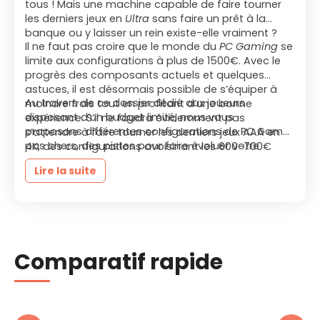
tous ! Mais une machine capable de faire tourner
les derniers jeux en
Ultra
sans faire un prêt à la
banque ou y laisser un rein existe-elle vraiment ?
Il ne faut pas croire que le monde du
PC Gaming
se
limite aux configurations à plus de 1500€. Avec le
progrès des composants actuels et quelques
astuces, il est désormais possible de s’équiper à
Au travers de ce dossier dédié aux joueurs
moindre frais tout en profitant d’une bonne
disposant d’un budget limité, nous vous
expérience. S’il ne faudra évidemment pas
proposons différentes configurations de PC Gamer
s’attendre à faire tourner les derniers jeux AAA en
pas chers, des pistes pour faire évoluer votre
4K, des configurations avoisinant les 600-700€
machine actuelle ou encore notre sélection
sont aujourd’hui capables d’assurer des résultats
Lire la suite
des meilleurs PC portables à moins de 1000€.
tout à fait convaincants.
Comparatif rapide