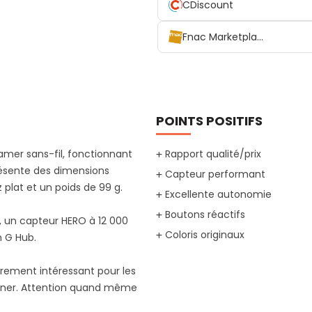
CDiscount
Fnac Marketplace
POINTS POSITIFS
amer sans-fil, fonctionnant
Rapport qualité/prix
présente des dimensions
Capteur performant
plat et un poids de 99 g.
Excellente autonomie
Boutons réactifs
 un capteur HERO à 12 000
Coloris originaux
h G Hub.
lièrement intéressant pour les
ruiner. Attention quand même