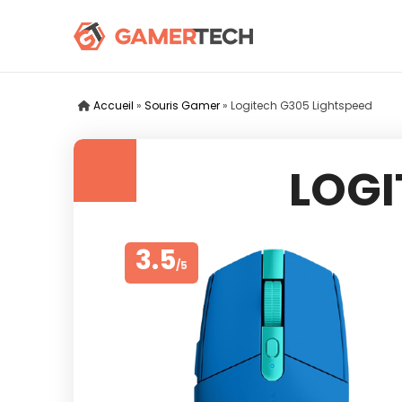
Accueil
»
Souris Gamer
»
Logitech G305 Lightspeed
LOGI
3.5
/5