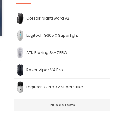
Corsair Nightsword v2
Logitech G305 X Superlight
ATK Blazing Sky ZERO
e
Razer Viper V4 Pro
Logitech G Pro X2 Superstrike
Plus de tests