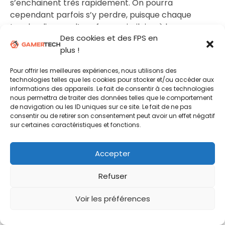
s’enchainent très rapidement. On pourra
cependant parfois s’y perdre, puisque chaque
touche dispose d’une forme similaire, à la
Des cookies et des FPS en
différence de certains claviers mettant proposant
plus !
des angles différents pour ZQSD par exemple.
Pour offrir les meilleures expériences, nous utilisons des
technologies telles que les cookies pour stocker et/ou accéder aux
informations des appareils. Le fait de consentir à ces technologies
nous permettra de traiter des données telles que le comportement
de navigation ou les ID uniques sur ce site. Le fait de ne pas
consentir ou de retirer son consentement peut avoir un effet négatif
sur certaines caractéristiques et fonctions.
Accepter
Concernant l’absence de touches
supplémentaires, on s’y retrouve finalement plutôt
Refuser
bien pour les FPS/RTS, mais cela pose
effectivement problème sur les MOBA et encore
Voir les préférences
plus sur les MMO. Joueur de FFXIV, je dois avouer
avoir été un peu limité dans les commandes par