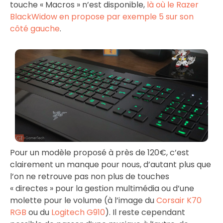
touche « Macros » n’est disponible,
là où le Razer
BlackWidow en propose par exemple 5 sur son
côté gauche
.
Pour un modèle proposé à près de 120€, c’est
clairement un manque pour nous, d’autant plus que
l’on ne retrouve pas non plus de touches
« directes » pour la gestion multimédia ou d’une
molette pour le volume (à l’image du
Corsair K70
RGB
ou du
Logitech G910
). Il reste cependant