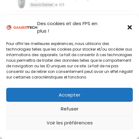
Souris Gamer
3/5
Elgato Facecam 4K
Des cookies et des FPS en
Streaming
4/5
plus !
Secretlab ATLAS
Pour offrir les meilleures expériences, nous utilisons des
Chaise Gamer
4/5
technologies telles que les cookies pour stocker et/ou accéder aux
informations des appareils. Le fait de consentir à ces technologies
nous permettra de traiter des données telles que le comportement
de navigation ou les ID uniques sur ce site. Le fait de ne pas
consentir ou de retirer son consentement peut avoir un effet négatif
sur certaines caractéristiques et fonctions.
Accepter
Quersus ICOS
Refuser
Voir les préférences