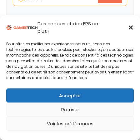
Des cookies et des FPS en
plus !
Samy Ben Ab'
Pour offrir les meilleures expériences, nous utilisons des
technologies telles que les cookies pour stocker et/ou accéder aux
informations des appareils. Le fait de consentir à ces technologies
Editeur de la plateforme
nous permettra de traiter des données telles que le comportement
GamerTech. Passionné de jeux-
de navigation ou les ID uniques sur ce site. Le fait de ne pas
vidéo et d'hardware, je vous accompagne au
consentir ou de retirer son consentement peut avoir un effet négatif
sur certaines caractéristiques et fonctions.
mieux pour sélectionner vos périphériques et
composants ! Retrouvez également mes
sélections sur Jeux-Vidéo Magazine.
Accepter
Refuser
Voir les préférences
Ajouter un commentaire