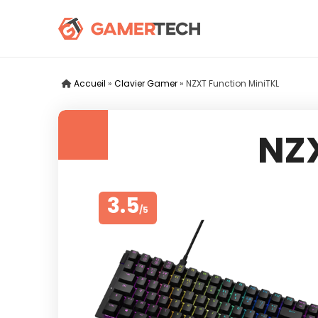
Accueil
»
Clavier Gamer
»
NZXT Function MiniTKL
NZ
3.5
/5