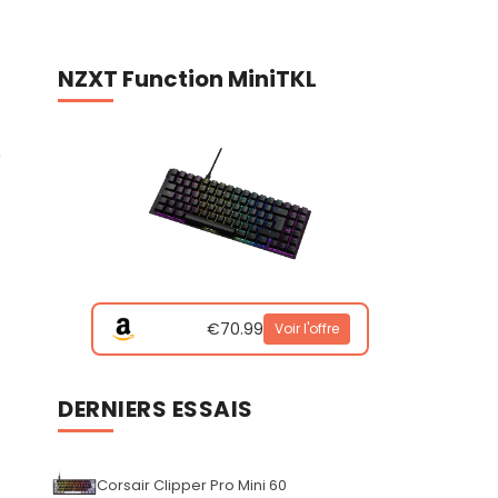
NZXT Function MiniTKL
e
€70.99
Voir l'offre
DERNIERS ESSAIS
Corsair Clipper Pro Mini 60