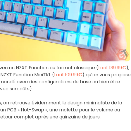
avec un NZXT Function au format classique (
tarif 139.99€
),
n NZXT Function MiniTKL (
tarif 109.99€
) qu’on vous propose
mmandé avec des configurations de base ou bien être
vec surcoûts).
s, on retrouve évidemment le design minimaliste de la
un PCB « Hot-Swap », une molette pour le volume ou
etour complet après une quinzaine de jours.