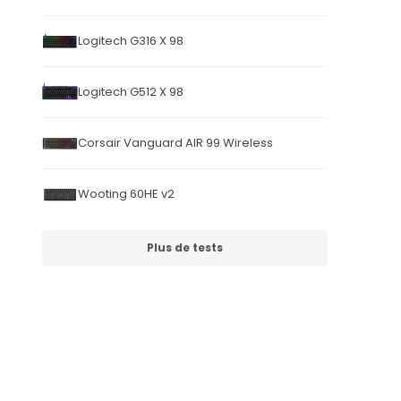
Logitech G316 X 98
Logitech G512 X 98
Corsair Vanguard AIR 99 Wireless
Wooting 60HE v2
Plus de tests