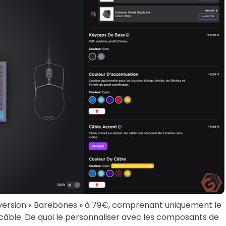
ne version « Barebones » à 79€, comprenant uniquement le
i câble. De quoi le personnaliser avec les composants de