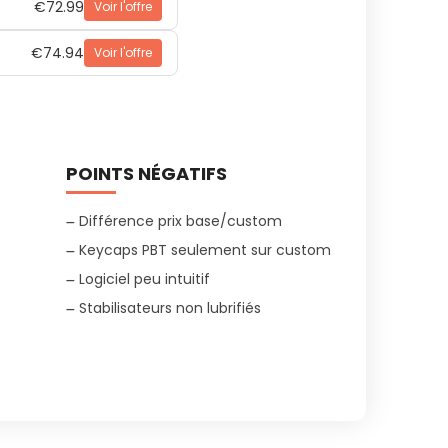
€72.99
Voir l'offre
€74.94
Voir l'offre
POINTS NÉGATIFS
Différence prix base/custom
Keycaps PBT seulement sur custom
Logiciel peu intuitif
Stabilisateurs non lubrifiés