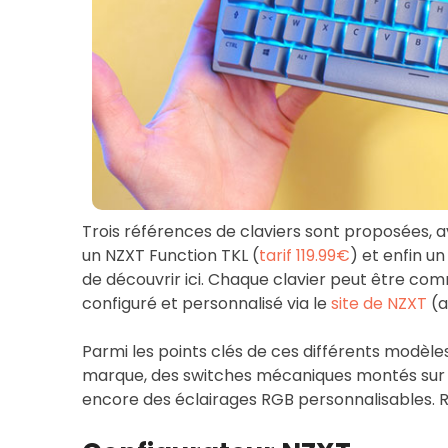
Trois références de claviers sont proposées, 
un NZXT Function TKL (
tarif 119.99€
) et enfin u
de découvrir ici. Chaque clavier peut être co
configuré et personnalisé via le
site de NZXT
(a
Parmi les points clés de ces différents modèle
marque, des switches mécaniques montés sur 
encore des éclairages RGB personnalisables. R