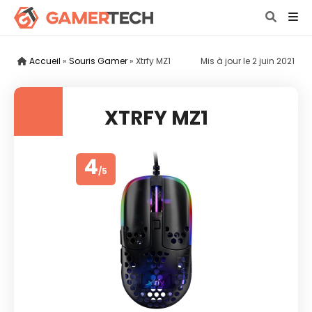
Accueil
»
Souris Gamer
»
Xtrfy MZ1
Mis à jour le
2 juin 2021
XTRFY MZ1
4
/5