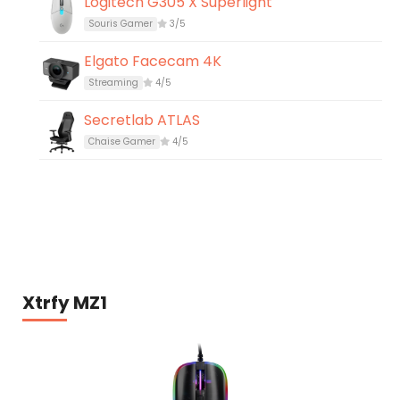
Logitech G305 X Superlight
Souris Gamer
3/5
Elgato Facecam 4K
Streaming
4/5
Secretlab ATLAS
Chaise Gamer
4/5
Xtrfy MZ1