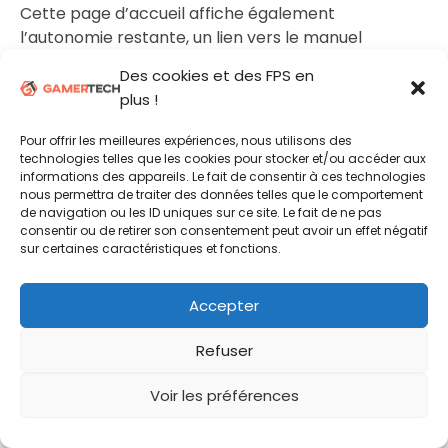
Cette page d’accueil affiche également
l’autonomie restante, un lien vers le manuel
d’utilisation ainsi que la boutique SCUF.
Des cookies et des FPS en
plus !
En cliquant sur « Configurer », l’application permet
de créer 3 profils de configuration et d’ajuster le
Pour offrir les meilleures expériences, nous utilisons des
comportement de la manette dans les moindres
technologies telles que les cookies pour stocker et/ou accéder aux
détails.
informations des appareils. Le fait de consentir à ces technologies
nous permettra de traiter des données telles que le comportement
de navigation ou les ID uniques sur ce site. Le fait de ne pas
consentir ou de retirer son consentement peut avoir un effet négatif
sur certaines caractéristiques et fonctions.
Accepter
Refuser
Voir les préférences
L’onglet « Gâchettes » permet d’ajuster le
comportement des gâchettes R2/L2, avec