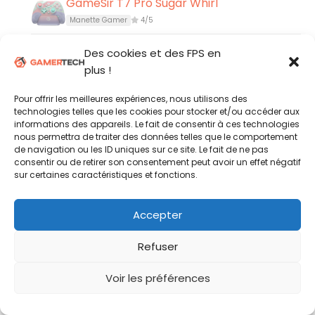
GameSir T7 Pro Sugar Whirl
Manette Gamer
4/5
Corsair Clipper Pro Mini 60
Des cookies et des FPS en
Clavier Gamer
4/5
plus !
Logitech G316 X 98
Pour offrir les meilleures expériences, nous utilisons des
technologies telles que les cookies pour stocker et/ou accéder aux
Clavier Gamer
2.5/5
informations des appareils. Le fait de consentir à ces technologies
nous permettra de traiter des données telles que le comportement
GameSir Cyclone 2
de navigation ou les ID uniques sur ce site. Le fait de ne pas
Manette Gamer
4/5
consentir ou de retirer son consentement peut avoir un effet négatif
sur certaines caractéristiques et fonctions.
Logitech G305 X Superlight
Souris Gamer
3/5
Accepter
Elgato Facecam 4K
Refuser
Streaming
4/5
Voir les préférences
Secretlab ATLAS
Chaise Gamer
4/5