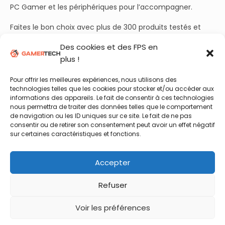
PC Gamer et les périphériques pour l’accompagner.
Faites le bon choix avec plus de 300 produits testés et
plusieurs dizaines de guides d’achats à jour.
Des cookies et des FPS en
plus !
Rejoignez aussi nos plus de 50 000 abonnés sur
YouTube
et découvrez chaque semaine nos essais et benchmarks
Pour offrir les meilleures expériences, nous utilisons des
en vidéo !
technologies telles que les cookies pour stocker et/ou accéder aux
informations des appareils. Le fait de consentir à ces technologies
nous permettra de traiter des données telles que le comportement
de navigation ou les ID uniques sur ce site. Le fait de ne pas
Retrouvez nous sur :
consentir ou de retirer son consentement peut avoir un effet négatif
sur certaines caractéristiques et fonctions.
Twitter
Instagram
Accepter
YouTube
Facebook
Refuser
Voir les préférences
© 2026 GamerTech.fr
A Propos
-
Mentions légales
-
Contact