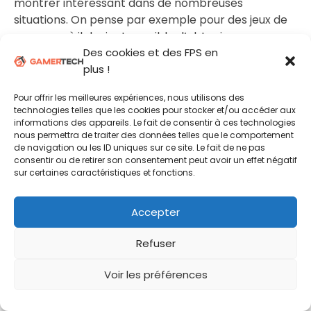
montrer intéressant dans de nombreuses
situations. On pense par exemple pour des jeux de
courses, où il devient possible d’obtenir une
meilleure précision au niveau des gaz, du freinage
Des cookies et des FPS en
ou encore de ses trajectoires.
plus !
Pour offrir les meilleures expériences, nous utilisons des
technologies telles que les cookies pour stocker et/ou accéder aux
informations des appareils. Le fait de consentir à ces technologies
nous permettra de traiter des données telles que le comportement
de navigation ou les ID uniques sur ce site. Le fait de ne pas
consentir ou de retirer son consentement peut avoir un effet négatif
sur certaines caractéristiques et fonctions.
Accepter
Refuser
Cela ne viendra peut-être pas remplacer une vraie
manette pour tous les joueurs, mais quand on voir
Voir les préférences
les performances de certains au clavier sur un titre
comme Trackmania, on imagine des résultats