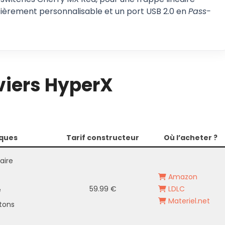
ntièrement personnalisable et un port USB 2.0 en
Pass-
viers HyperX
iques
Tarif constructeur
Où l’acheter ?
laire
t
Amazon
59.99 €
LDLC
e
Materiel.net
tons