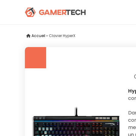
Accueil
»
Clavier HyperX
Hy
con
Dan
com
men
un 