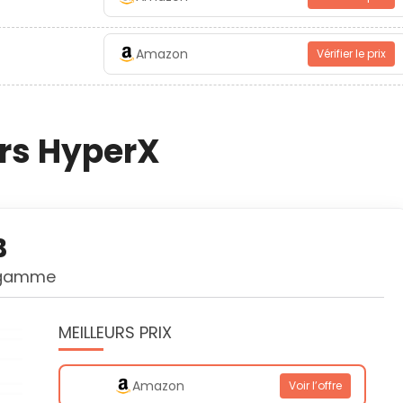
Amazon
Vérifier le prix
ers HyperX
B
a gamme
MEILLEURS PRIX
Amazon
Voir l’offre