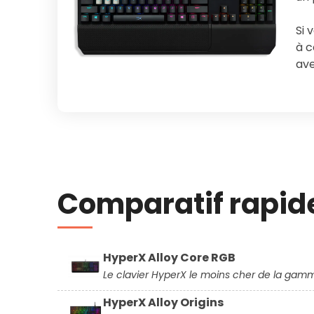
Si 
à c
ave
Comparatif rapid
HyperX Alloy Core RGB
Le clavier HyperX le moins cher de la gam
HyperX Alloy Origins