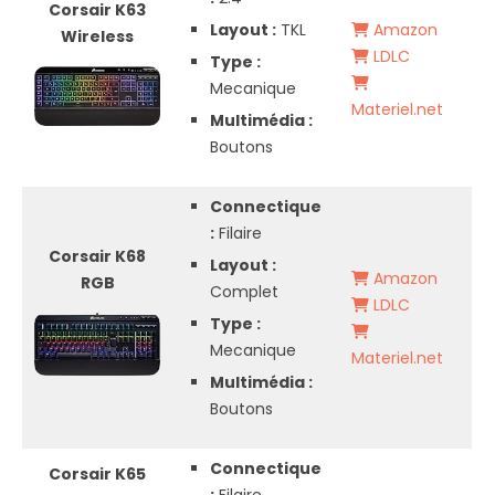
Corsair K63
Layout :
TKL
Amazon
Wireless
LDLC
Type :
Mecanique
Materiel.net
Multimédia :
Boutons
Connectique
:
Filaire
Corsair K68
Layout :
Amazon
RGB
Complet
LDLC
Type :
Mecanique
Materiel.net
Multimédia :
Boutons
Connectique
Corsair K65
:
Filaire