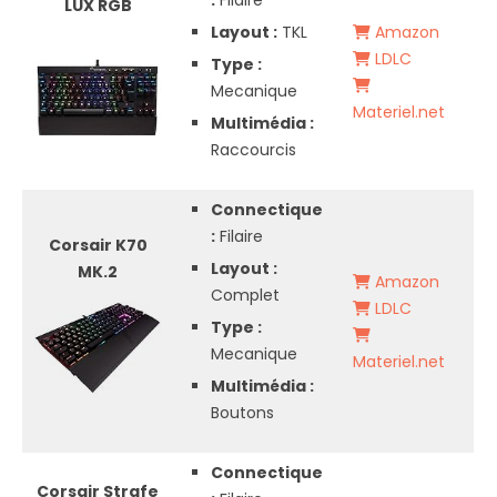
LUX RGB
Layout :
TKL
Amazon
LDLC
Type :
Mecanique
Materiel.net
Multimédia :
Raccourcis
Connectique
:
Filaire
Corsair K70
Layout :
MK.2
Amazon
Complet
LDLC
Type :
Mecanique
Materiel.net
Multimédia :
Boutons
Connectique
Corsair Strafe