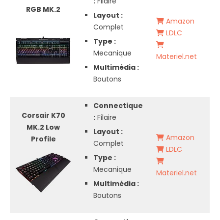
:
Filaire
RGB MK.2
Layout :
Amazon
Complet
LDLC
Type :
Mecanique
Materiel.net
Multimédia :
Boutons
Connectique
Corsair K70
:
Filaire
MK.2 Low
Layout :
Amazon
Profile
Complet
LDLC
Type :
Mecanique
Materiel.net
Multimédia :
Boutons