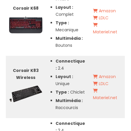
Layout :
Corsair K68
Amazon
Complet
LDLC
Type :
Mecanique
Materiel.net
Multimédia :
Boutons
Connectique
:
2.4
Corsair K83
Layout :
Amazon
Wireless
Unique
LDLC
Type :
Chiclet
Materiel.net
Multimédia :
Raccourcis
Connectique
:
2.4