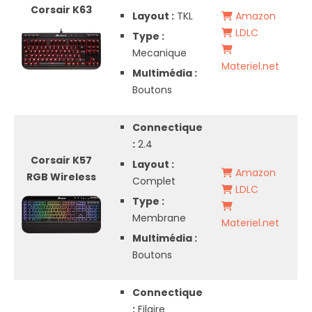
Corsair K63
Layout :
TKL
Amazon
LDLC
Type :
Mecanique
Materiel.net
Multimédia :
Boutons
Connectique
:
2.4
Corsair K57
Layout :
Amazon
RGB Wireless
Complet
LDLC
Type :
Membrane
Materiel.net
Multimédia :
Boutons
Connectique
:
Filaire