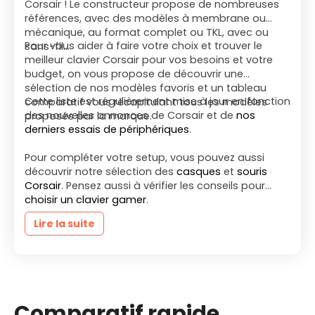
Corsair ! Le constructeur propose de nombreuses
références, avec des modèles à membrane ou
mécanique, au format complet ou TKL, avec ou
Pour vous aider à faire votre choix et trouver le
sans-fil…
meilleur clavier Corsair pour vos besoins et votre
budget, on vous propose de découvrir une
sélection de nos modèles favoris et un tableau
Cette liste est régulièrement mise à jour en fonction
comparatif vous récapitulant tous les modèles
des nouvelles annonces de Corsair et de
nos
proposés par la marque.
derniers essais de périphériques
.
Pour compléter votre setup, vous pouvez aussi
découvrir notre sélection des
casques
et
souris
Corsair
. Pensez aussi à vérifier les conseils pour
choisir un clavier gamer
.
Lire la suite
Comparatif rapide